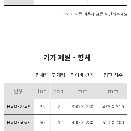
슬라이드를 이용해 표를 확인해주세요
기기 제원 - 형체
형체력
형개력
타이바 간격
형판 치수
단위
ton
ton
mm
mm
HVM-25VS
25
2
350 X 250
475 X 315
HVM-50VS
50
4
400 X 280
520 X 400