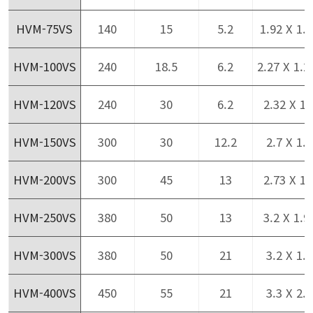
HVM-75VS
140
15
5.2
1.92 X 1.1
HVM-100VS
240
18.5
6.2
2.27 X 1.2
HVM-120VS
240
30
6.2
2.32 X 1.
HVM-150VS
300
30
12.2
2.7 X 1.5
HVM-200VS
300
45
13
2.73 X 1.
HVM-250VS
380
50
13
3.2 X 1.9
HVM-300VS
380
50
21
3.2 X 1.9
HVM-400VS
450
55
21
3.3 X 2.1