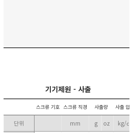
기기제원 - 사출
스크류 기호
스크류 직경
사출량
사출 압
단위
mm
g
oz
kg/㎠