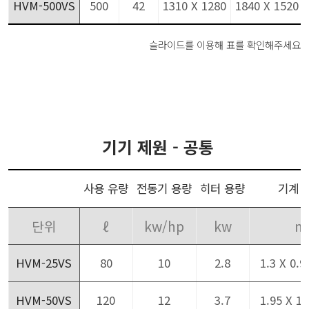
HVM-500VS
500
42
1310 X 1280
1840 X 1520
슬라이드를 이용해 표를 확인해주세요
기기 제원 - 공통
사용 유량
전동기 용량
히터 용량
기계 
단위
ℓ
kw/hp
kw
m
HVM-25VS
80
10
2.8
1.3 X 0.9
HVM-50VS
120
12
3.7
1.95 X 1.