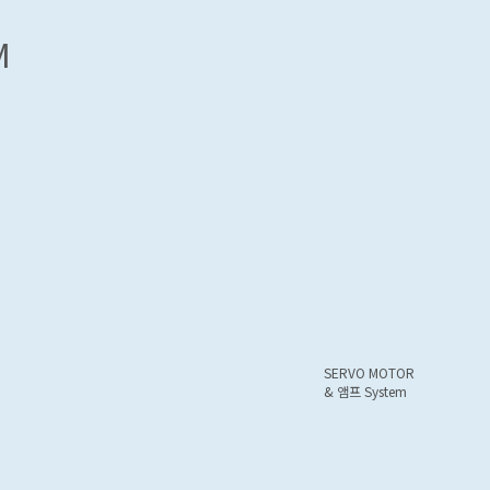
M
SERVO MOTOR
& 앰프 System