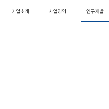
기업소개
사업영역
연구개발
흥화사출기 구성
흥화사출기의 구성요소를 소개합니다.